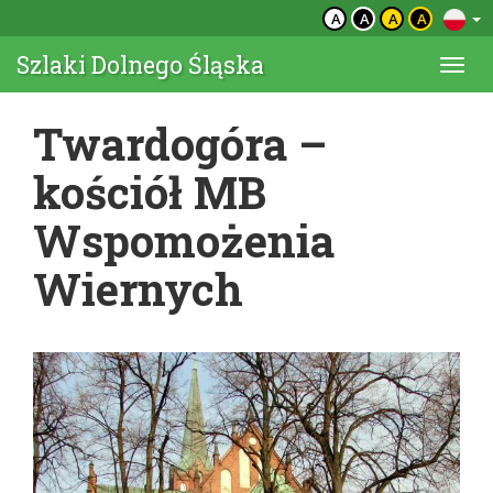
A
A
A
A
Szlaki Dolnego Śląska
Togg
navi
Twardogóra –
kościół MB
Wspomożenia
Wiernych