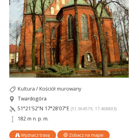
Kultura
/
Kościół murowany
Twardogóra
51°21'52"N
17°28'07"E
(51.364579, 17.468803)
182 m n. p. m.
Wyznacz trasę
Zobacz na mapie