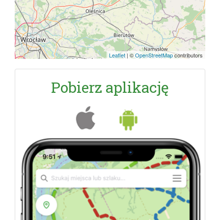
Leaflet
|
©
OpenStreetMap
contributors
Pobierz aplikację