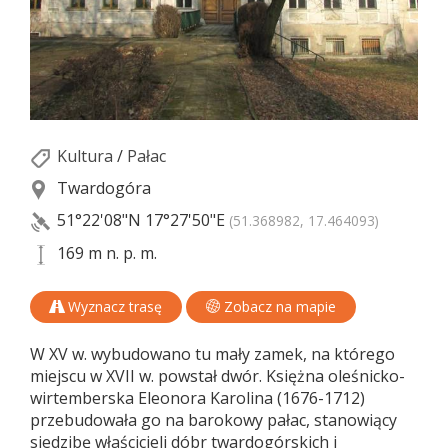
Kultura
/
Pałac
Twardogóra
51°22'08"N
17°27'50"E
(51.368982, 17.464093)
169 m n. p. m.
Wyznacz trasę
Zobacz na mapie
W XV w. wybudowano tu mały zamek, na którego
miejscu w XVII w. powstał dwór. Księżna oleśnicko-
wirtemberska Eleonora Karolina (1676-1712)
przebudowała go na barokowy pałac, stanowiący
siedzibę właścicieli dóbr twardogórskich i