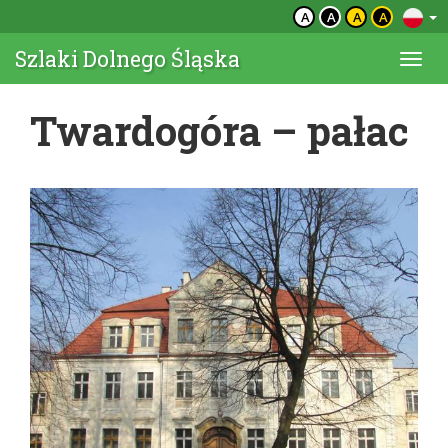
A
A
A
A
Szlaki Dolnego Śląska
Togg
navi
Twardogóra – pałac