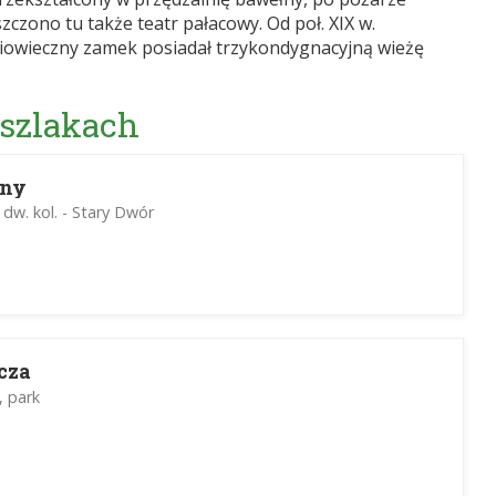
zono tu także teatr pałacowy. Od poł. XIX w.
iowieczny zamek posiadał trzykondygnacyjną wieżę
 szlakach
zny
dw. kol. - Stary Dwór
cza
z, park