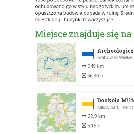
odbudowano go w stylu neogotyckim, umieszc
opuszczona budowla popada w ruinę. Średn
mieszkalną i budynki towarzyszące.
Miejsce znajduje się na
Archeologic
Grabowno Wielkie, 
249 km
66:30 h
Dookoła Mili
Milicz, park - Milic
22,9 km
6:15 h