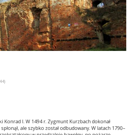
44)
cki Konrad I. W 1494 r. Zygmunt Kurzbach dokonał
spłonął, ale szybko został odbudowany. W latach 1790–
rzekształcony w przędzalnię bawełny, po pożarze