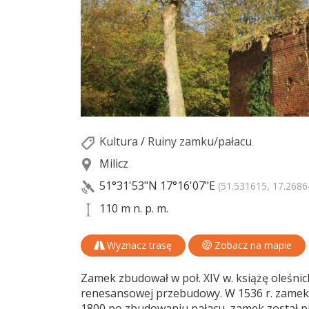
Kultura
/
Ruiny zamku/pałacu
Milicz
51°31'53"N
17°16'07"E
(51.531615, 17.2686
110 m n. p. m.
Wyznacz trasę
Zobacz na mapie
Zamek zbudował w poł. XIV w. książę oleśni
renesansowej przebudowy. W 1536 r. zamek 
1800 po zbudowaniu pałacu, zamek został p