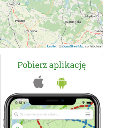
Leaflet
|
©
OpenStreetMap
contributors
Pobierz aplikację