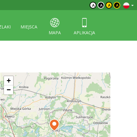
A
A
A
A
ZLAKI
MIEJSCA
MAPA
APLIKACJA
+
−