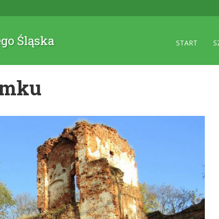
ego Śląska
START
S
zamku