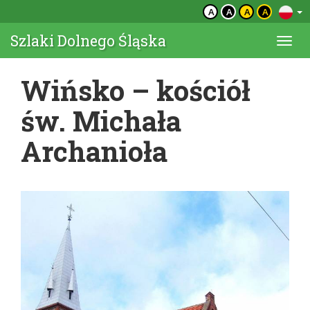
A
A
A
A
Szlaki Dolnego Śląska
Togg
navi
Wińsko – kościół
św. Michała
Archanioła