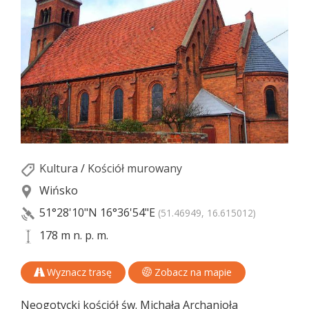
Kultura
/
Kościół murowany
Wińsko
51°28'10"N
16°36'54"E
(51.46949, 16.615012)
178 m n. p. m.
Wyznacz trasę
Zobacz na mapie
Neogotycki kościół św. Michała Archanioła