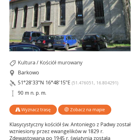
Kultura
/
Kościół murowany
Barkowo
51°28'33"N
16°48'15"E
(51.476051, 16.804291)
90 m n. p. m.
Wyznacz trasę
Zobacz na mapie
Klasycystyczny kościół św. Antoniego z Padwy został
wzniesiony przez ewangelików w 1829 r.
Zdewastowana po 1945 r. świątynia została