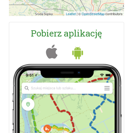
Leaflet
|
©
OpenStreetMap
contributors
Pobierz aplikację