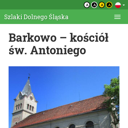
A
A
A
A
Szlaki Dolnego Śląska
Togg
navi
Barkowo – kościół
św. Antoniego