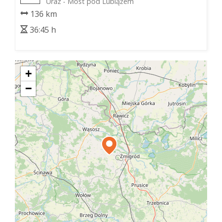
Uraz - Most pod Lubiążem
136 km
36:45 h
+
−