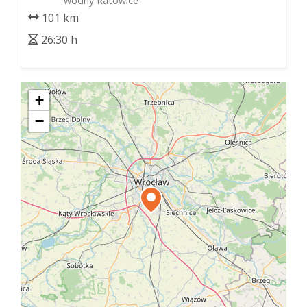
wodny Ratowice
101 km
26:30 h
+
−