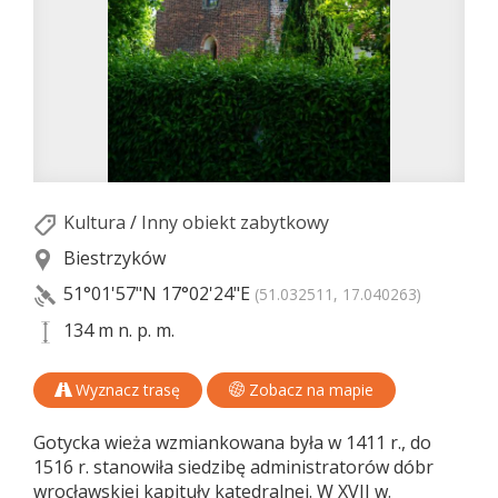
Kultura
/
Inny obiekt zabytkowy
Biestrzyków
51°01'57"N
17°02'24"E
(51.032511, 17.040263)
134 m n. p. m.
Wyznacz trasę
Zobacz na mapie
Gotycka wieża wzmiankowana była w 1411 r., do
1516 r. stanowiła siedzibę administratorów dóbr
wrocławskiej kapituły katedralnej. W XVII w.