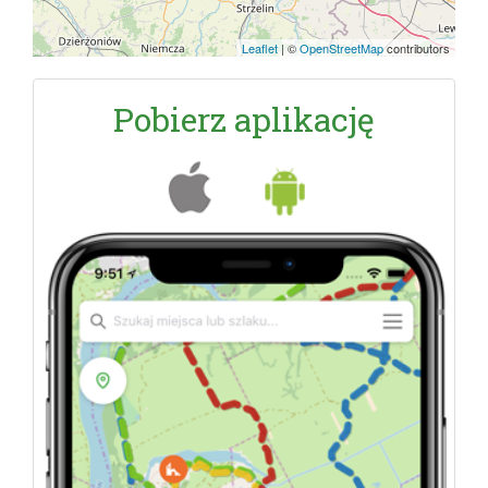
Leaflet
|
©
OpenStreetMap
contributors
Pobierz aplikację