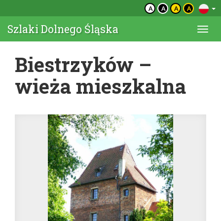
A
A
A
A
Szlaki Dolnego Śląska
Togg
navi
Biestrzyków –
wieża mieszkalna