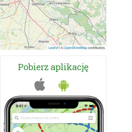
Leaflet
|
©
OpenStreetMap
contributors
Pobierz aplikację