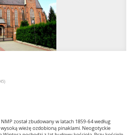
45)
a NMP został zbudowany w latach 1859-64 według
a wysoką wieżę ozdobioną pinaklami. Neogotyckie
Wintera pochodzi z lat budowy kościoła. Przy kościele