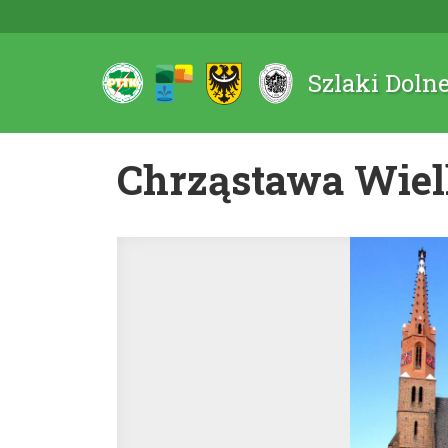
Szlaki Doln
Chrząstawa Wielk