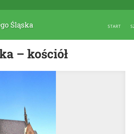
ego Śląska
START
S
a – kościół