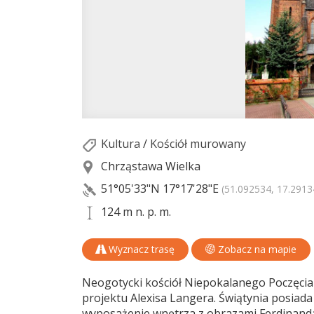
Kultura
/
Kościół murowany
Chrząstawa Wielka
51°05'33"N
17°17'28"E
(51.092534, 17.2913
124 m n. p. m.
Wyznacz trasę
Zobacz na mapie
Neogotycki kościół Niepokalanego Poczęci
projektu Alexisa Langera. Świątynia posiad
wyposażenie wnętrza z obrazami Ferdinanda 