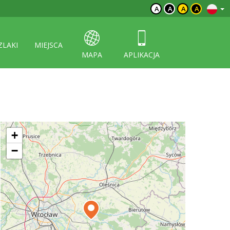
A
A
A
A
ZLAKI
MIEJSCA
MAPA
APLIKACJA
+
−