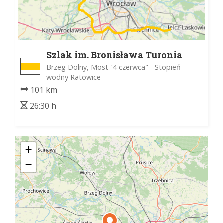
Szlak im. Bronisława Turonia
Brzeg Dolny, Most "4 czerwca" - Stopień
wodny Ratowice
101 km
26:30 h
+
−