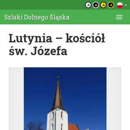
A
A
A
A
Szlaki Dolnego Śląska
Togg
navi
Lutynia – kościół
św. Józefa