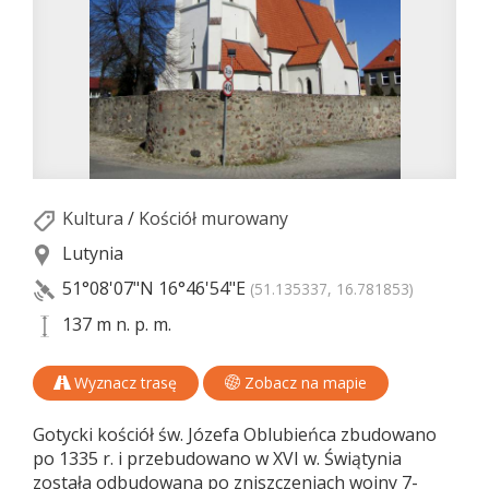
Kultura
/
Kościół murowany
Lutynia
51°08'07"N
16°46'54"E
(51.135337, 16.781853)
137 m n. p. m.
Wyznacz trasę
Zobacz na mapie
Gotycki kościół św. Józefa Oblubieńca zbudowano
po 1335 r. i przebudowano w XVI w. Świątynia
została odbudowana po zniszczeniach wojny 7-