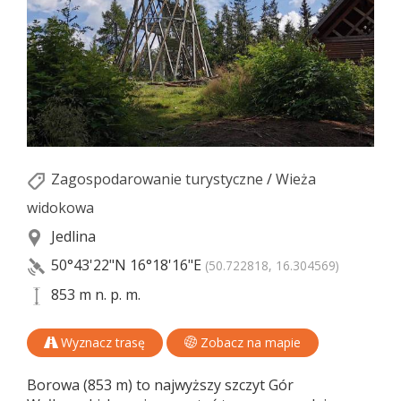
Zagospodarowanie turystyczne
/
Wieża
widokowa
Jedlina
50°43'22"N
16°18'16"E
(50.722818, 16.304569)
853 m n. p. m.
Wyznacz trasę
Zobacz na mapie
Borowa (853 m) to najwyższy szczyt Gór