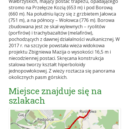
Wałbrzyskich, mający postać trapezu, opadającego
stromo na Przełęcze Kozią (653 m) i pod Borową
(660 m). Na południu łączy się z grzbietem Jałowca
(751 m), a na północy – Wołowca (776 m). Borowa
zbudowana jest ze skał wylewnych – ryolitów
(porfirów) i trachybazaltów (melafirów),
pochodzących z dawnej działalności wulkanicznej. W
2017 r. na szczycie powstała wieża widokowa
projektu Zbigniewa Mazija o wysokości 16,5 m i
niecodziennej postaci. Skręcana konstrukcja
stalowa tworzy kształt hiperboloidy
jednopowłokowej. Z wieży roztacza się panorama
okolicznych pasm górskich.
Miejsce znajduje się na
szlakach