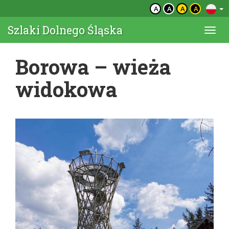
A
A
A
A
Szlaki Dolnego Śląska
Togg
navi
Borowa – wieża
widokowa