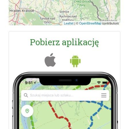
Leaflet
|
©
OpenStreetMap
contributors
Pobierz aplikację