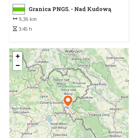
Granica PNGS. - Nad Kudową
Górną.
9,36 km
3:45 h
+
−