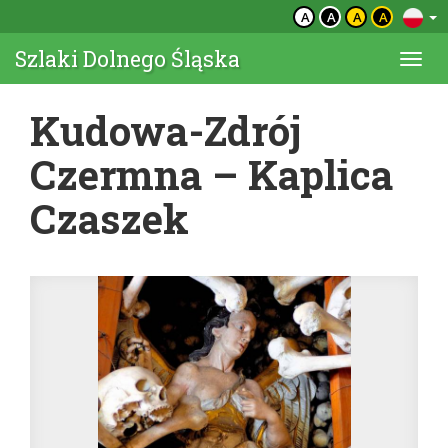
A
A
A
A
Szlaki Dolnego Śląska
Togg
navi
Kudowa-Zdrój
Czermna – Kaplica
Czaszek