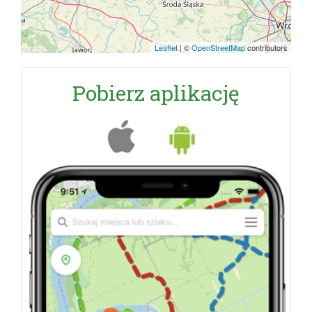
Leaflet
|
©
OpenStreetMap
contributors
Pobierz aplikację