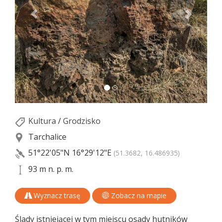
Kultura
/
Grodzisko
Tarchalice
51°22'05"N
16°29'12"E
(51.3682, 16.486935)
93 m n. p. m.
Wyznacz trasę
Zobacz na mapie
Ślady istniejącej w tym miejscu osady hutników