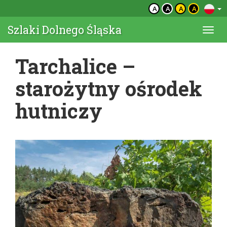
A
A
A
A
Szlaki Dolnego Śląska
Togg
navi
Tarchalice –
starożytny ośrodek
hutniczy