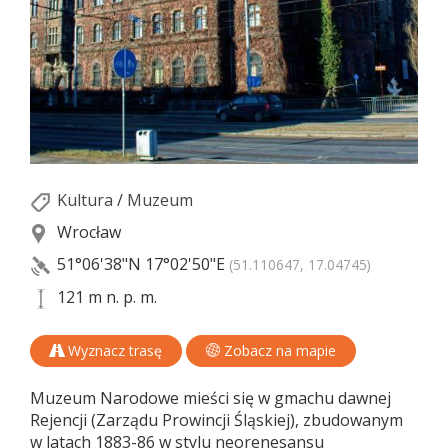
Kultura
/
Muzeum
Wrocław
51°06'38"N
17°02'50"E
(51.110647, 17.04745)
121 m n. p. m.
Wyznacz trasę
Zobacz na mapie
Muzeum Narodowe mieści się w gmachu dawnej
Rejencji (Zarządu Prowincji Śląskiej), zbudowanym
w latach 1883-86 w stylu neorenesansu