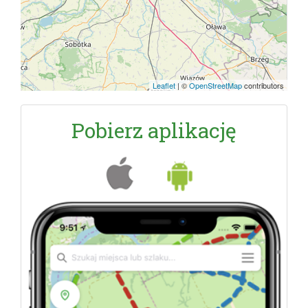
Leaflet
|
©
OpenStreetMap
contributors
Pobierz aplikację