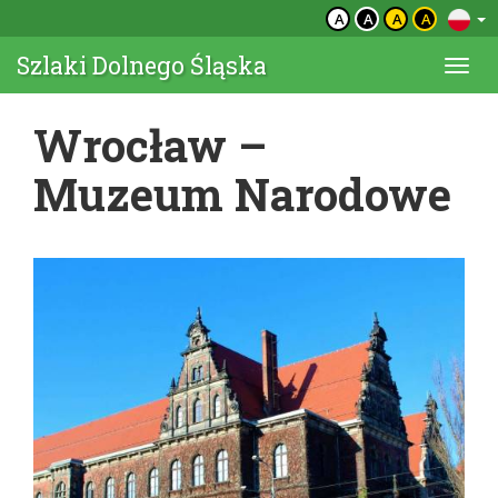
A
A
A
A
Szlaki Dolnego Śląska
Togg
navi
Wrocław –
Muzeum Narodowe