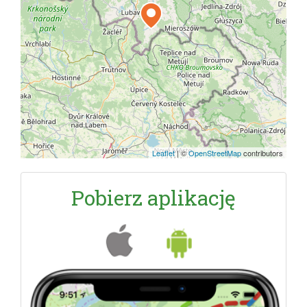
Leaflet
|
©
OpenStreetMap
contributors
Pobierz aplikację