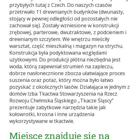
przybyłych tutaj z Czech. Do naszych czasów
przetrwało 11 drewnianych budynków (dwunasty,
stojący w pewnej odległości od pozostałych nie
zachował się). Zostały wzniesione w konstrukcji
zrębowej, parterowe, dwutraktowe, z podcieniem i
drewnianym szczytem. We wnętrzu mieściły
warsztat, część mieszkalną i magazyn na strychu.
Konstrukcja była podyktowana względami
użytkowymi. Do produkcji płótna niezbędna jest
woda, którą zapewniał strumień na zapleczu,
dobrze nasłonecznione zbocza ułatwiające proces
suszenia oraz potaż, który można było łatwo
pozyskać z okolicznych lasów. Działająca w jednym z
domów Izba Tkactwa Stowarzyszenia na Rzecz
Rozwoju Chełmska Śląskiego „Tkacze Śląscy”
prezentuje zabytkowe narzędzia takie jak
kołowrotki, krosna i inne urządzenia
wykorzystywane w tkactwie.
Miejsce znajduje się na