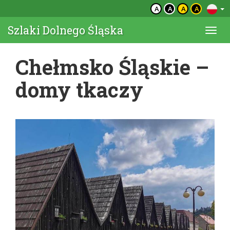
A
A
A
A
Szlaki Dolnego Śląska
Togg
navi
Chełmsko Śląskie –
domy tkaczy