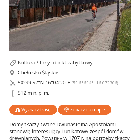
Kultura
/
Inny obiekt zabytkowy
Chełmsko Śląskie
50°39'57"N
16°04'20"E
(50.666046, 16.072306)
512 m n. p. m.
Wyznacz trasę
Zobacz na mapie
Domy tkaczy zwane Dwunastoma Apostołami
stanowią interesujący i unikatowy zespół domów
drewnianych. Powstały w 1707 r. na potrzeby tkaczy