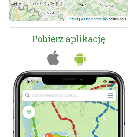
Leaflet
|
©
OpenStreetMap
contributors
Pobierz aplikację