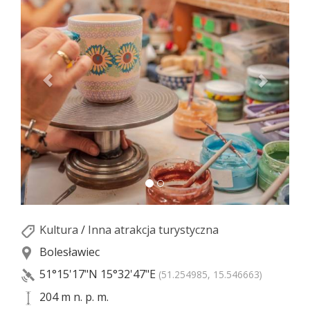
Kultura
/
Inna atrakcja turystyczna
Bolesławiec
51°15'17"N
15°32'47"E
(51.254985, 15.546663)
204 m n. p. m.