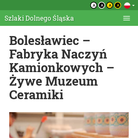
A
A
A
A
Szlaki Dolnego Śląska
Togg
navi
Bolesławiec –
Fabryka Naczyń
Kamionkowych –
Żywe Muzeum
Ceramiki